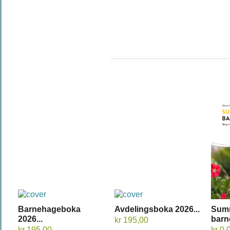
Barnehageboka
Avdelingsboka 2026...
Sum
2026...
barn
kr 195,00
kr 195,00
kr 0,