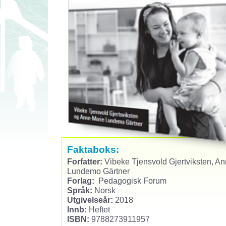
Faktaboks:
Forfatter:
Vibeke Tjensvold Gjertviksten, A
Lundemo Gärtner
Forlag:
Pedagogisk Forum
Språk:
Norsk
Utgivelseår:
2018
Innb:
Heftet
ISBN:
9788273911957