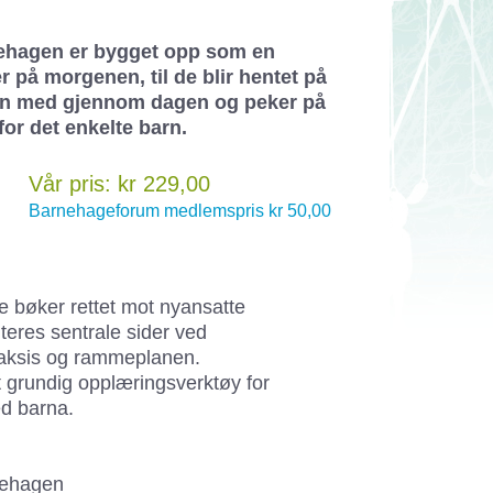
rnehagen er bygget opp som en
 på morgenen, til de blir hentet på
ren med gjennom dagen og peker på
for det enkelte barn.
Vår pris: kr 229,00
Barnehageforum medlemspris kr 50,00
re bøker rettet mot nyansatte
teres sentrale sider ved
 praksis og rammeplanen.
rundig opplæringsverktøy for
med barna.
rnehagen