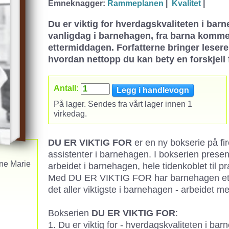
Emneknagger:
Rammeplanen
|
Kvalitet
|
Du er viktig for hverdagskvaliteten i ba
vanligdag i barnehagen, fra barna kommer
ettermiddagen. Forfatterne bringer lese
hvordan nettopp du kan bety en forskjell 
Antall:
På lager. Sendes fra vårt lager innen 1
virkedag.
DU ER VIKTIG FOR
er en ny bokserie på fi
assistenter i barnehagen. I bokserien presen
nne Marie
arbeidet i barnehagen, hele tidenkoblet til
Med DU ER VIKTIG FOR har barnehagen et g
det aller viktigste i barnehagen - arbeidet 
Bokserien
DU ER VIKTIG FOR
:
1. Du er viktig for - hverdagskvaliteten i ba