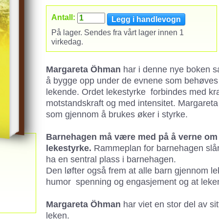
Antall:
På lager. Sendes fra vårt lager innen 1
virkedag.
Margareta Öhman
har i denne nye boken s
å bygge opp under de evnene som behøves fo
lekende. Ordet lekestyrke forbindes med kra
motstandskraft og med intensitet. Margaret
som gjennom å brukes øker i styrke.
Barnehagen må være med på å verne om
lekestyrke.
Rammeplan for barnehagen slår 
ha en sentral plass i barnehagen.
Den løfter også frem at alle barn gjennom le
humor spenning og engasjement og at leken
Margareta Öhman
har viet en stor del av sit
leken.