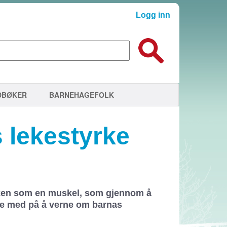
Logg inn
DBØKER
BARNEHAGEFOLK
 lekestyrke
eken som en muskel, som gjennom å
re med på å verne om barnas