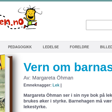
PEDAGOGIKK
LEDELSE
FORELDRE
BILLE
Vern om barnas
Av: Margareta Öhman
Emneknagger:
Lek
|
Margareta Öhman ser i sin nye bok på l
brukes øker i styrke. Barnehagen må væ
lekestyrke.