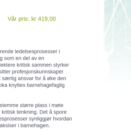
Vår pris: kr 419,00
terende ledelsesprosesser i
g som en del av en
lektere kritisk sammen styrker
sitter profesjonskunnskaper
særlig ansvar for å øke den
boka knyttes barnehagefaglig
 stemme større plass i møte
v kritisk tenkning. Det å spore
lsesprosesser synliggjør hvordan
aksiser i barnehagen.