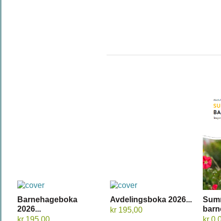
Barnehageboka
Avdelingsboka 2026...
Sum
2026...
barn
kr 195,00
kr 195,00
kr 0,