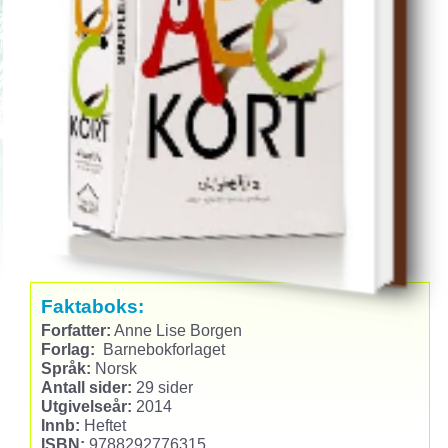
Faktaboks:
Forfatter:
Anne Lise Borgen
Forlag:
Barnebokforlaget
Språk:
Norsk
Antall sider:
29 sider
Utgivelseår:
2014
Innb:
Heftet
ISBN:
9788292776315