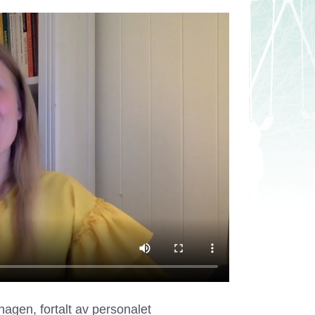
hagen, fortalt av personalet