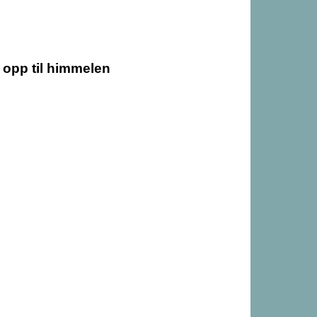
i opp til himmelen