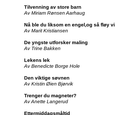
Tilvenning av store barn
Av Miriam Rønsen Aarhaug
Nå ble du liksom en engel,og så fløy v
Av Marit Kristiansen
De yngste utforsker maling
Av Trine Bakken
Lekens lek
Av Benedicte Borge Hole
Den viktige søvnen
Av Kristin Øien Bjørvik
Trenger du magneter?
Av Anette Langerud
Ettermiddagsmåltid