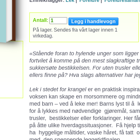
Emneknagger:
Lek
|
Foreldre
|
Foreldresamar
Antall:
På lager. Sendes fra vårt lager innen 1
virkedag.
«Stående foran to hylende unger som ligger 
fortvilet å komme på den mest slagkraftige t
sukkersøte bestikkelsen. For uten trusler ell
ellers finne på? Hva slags alternativer har j
Lek i stedet for krangel
er en praktisk inspi
voksen kan skape en morsommere og mindre
med barn – ved å leke mer! Barns lyst til å l
for å lykkes med nødvendige gjøremål, samm
trusler, bestikkelser eller forklaringer. Her f
på åtte ulike hverdagssituasjoner. Få hjelp t
ha hyggelige måltider, vaske håret, få tatt o
med den spennende leggetidfinalen.