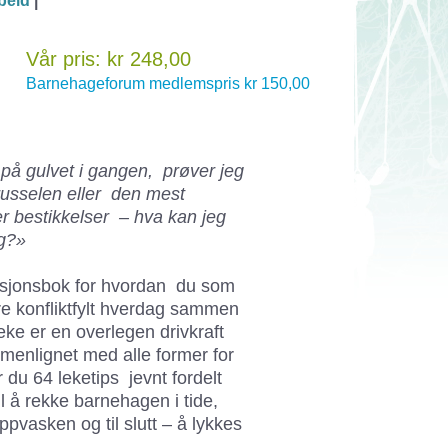
beid
|
Vår pris: kr 248,00
Barnehageforum medlemspris kr 150,00
på gulvet i gangen, prøver jeg
russelen eller den mest
er bestikkelser – hva kan jeg
eg?»
rasjonsbok for hvordan du som
 konfliktfylt hverdag sammen
eke er en overlegen drivkraft
enlignet med alle former for
år du 64 leketips jevnt fordelt
il å rekke barnehagen i tide,
ppvasken og til slutt – å lykkes