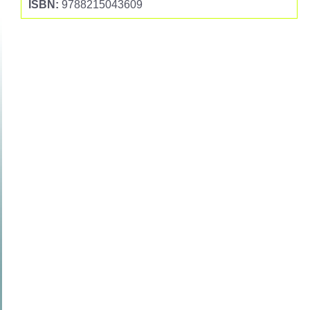
ISBN:
9788215043609