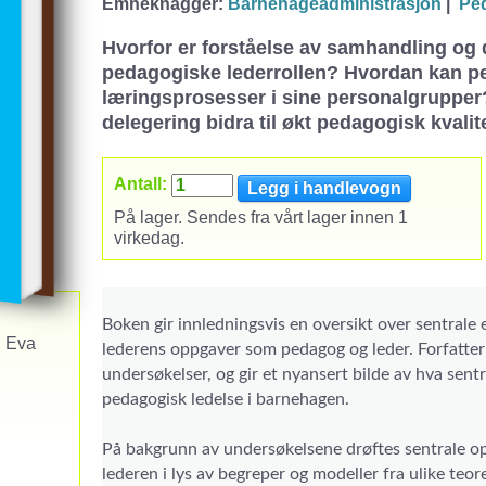
Emneknagger:
Barnehageadministrasjon
|
Ped
Hvorfor er forståelse av samhandling og d
pedagogiske lederrollen? Hvordan kan pe
læringsprosesser i sine personalgrupper
delegering bidra til økt pedagogisk kvali
Antall:
På lager. Sendes fra vårt lager innen 1
virkedag.
Boken gir innledningsvis en oversikt over sentrale
, Eva
lederens oppgaver som pedagog og leder. Forfattern
undersøkelser, og gir et nyansert bilde av hva sent
pedagogisk ledelse i barnehagen.
På bakgrunn av undersøkelsene drøftes sentrale o
lederen i lys av begreper og modeller fra ulike teor