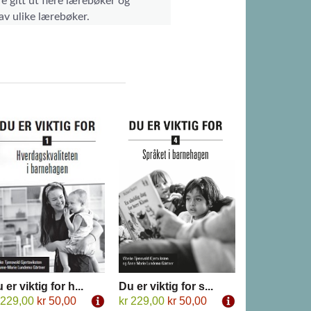
 gitt ut flere lærebøker og
av ulike lærebøker.
 er viktig for h...
Du er viktig for s...
 229,00
kr 50,00
kr 229,00
kr 50,00