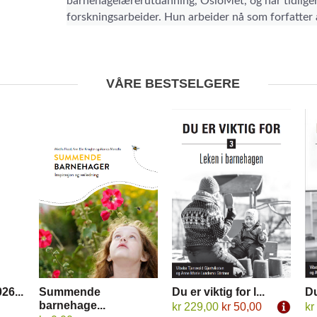
barnehagelærerutdanning, OsloMet, og har tidligere
forskningsarbeider. Hun arbeider nå som forfatter 
VÅRE BESTSELGERE
26...
Summende
Du er viktig for l...
Du
barnehage...
kr 229,00
kr 50,00
kr