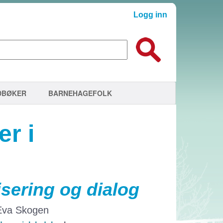
Logg inn
DBØKER
BARNEHAGEFOLK
r i
sering og dialog
 Eva Skogen