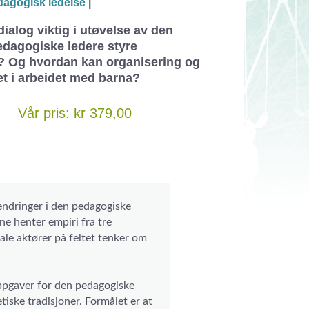
agogisk ledelse
|
ialog viktig i utøvelse av den
dagogiske ledere styre
? Og hvordan kan organisering og
tet i arbeidet med barna?
Vår pris: kr 379,00
 endringer i den pedagogiske
e henter empiri fra tre
rale aktører på feltet tenker om
ppgaver for den pedagogiske
etiske tradisjoner. Formålet er at