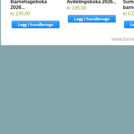
Barnehageboka
Avdelingsboka 2026...
Sum
2026...
barn
kr 195,00
kr 195,00
kr 0,
www.barne