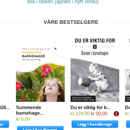
Bla i boken (åpnes i nytt vindu)
VÅRE BESTSELGERE
26...
Summende
Du er viktig for b...
Du
barnehage...
kr 229,00
kr 50,00
kr
kr 0,00