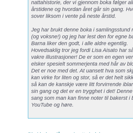
nattahistorie, der vi gjennom boka følger al
årstidene og hvordan året går sin gang. Hve
sover liksom i vente på neste årstid.
Jeg har brukt denne boka i samlingsstund
(og voksne!) og jeg har lest den for egne b
Barna liker den godt, i alle aldre egentlig.
Hovedsaklig tror jeg fordi Lisa Aisato har så
vakre illustrasjoner! De er som en egen ve
elsker spesielt sommerjenta med hår av bl
Det er noe med det. At uansett hva som skj
kan virke for liten og stor, så er det helt s
så kan de kanskje være litt forvirrende ibl
sin gang og det er en trygghet i det! Denn
sang som man kan finne noter til bakerst i 
YouTube og høre.