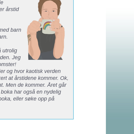
le
r årstid
 med barn
arn.
 utrolig
rden. Jeg
omster!
er og hvor kaotisk verden
ikkert at årstidene kommer. Ok,
ant. Men de kommer. Året går
e boka har også en nydelig
boka, eller søke opp på