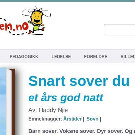
PEDAGOGIKK
LEDELSE
FORELDRE
BILLE
Snart sover du
et års god natt
Av: Haddy Njie
Emneknagger:
Årstider
|
Søvn
|
Barn sover. Voksne sover. Dyr sover. Og 