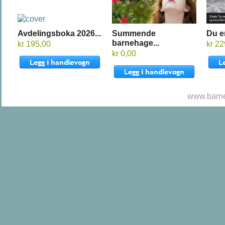
Avdelingsboka 2026...
Summende
Du er
barnehage...
kr 195,00
kr 2
kr 0,00
www.barne