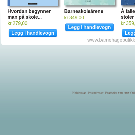
Hvordan begynner
Barneskoleårene
Å fall
man på skole...
stoler
kr 349,00
kr 279,00
kr 359
www.barnehagebutikke